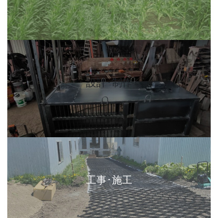
カ
バ
ー
リ
設計･制作
ン
ク
カ
バ
ー
リ
工事･施工
ン
ク