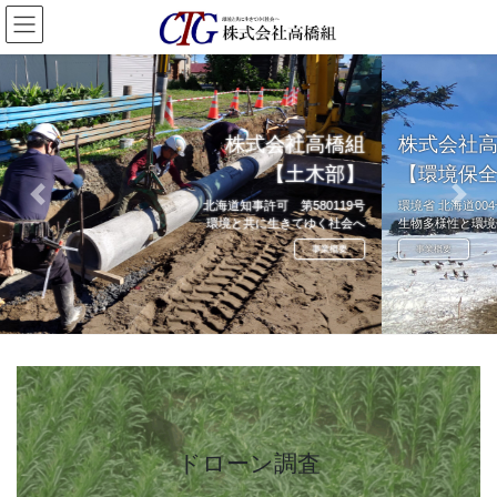
コ
ナ
ン
ビ
テ
ゲ
ン
ー
ツ
シ
へ
ョ
組
株式会社高橋組
ス
ン
】
【環境保全部】
キ
に
ッ
移
Previous
Next
号
環境省 北海道004号認定鳥獣捕獲等事業者
プ
動
へ
生物多様性と環境保全へ
事業概要
カ
バ
ー
リ
ドローン調査
ン
ク